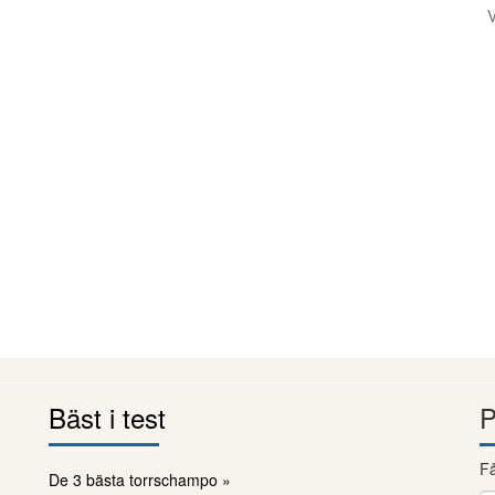
V
Bäst i test
P
Få
De 3 bästa torrschampo »