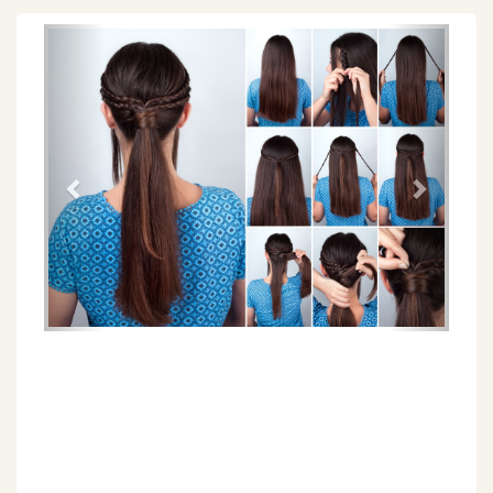
Föregående
Näs