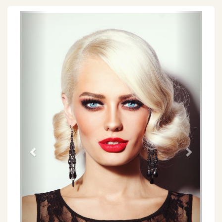
Föregående
Näs