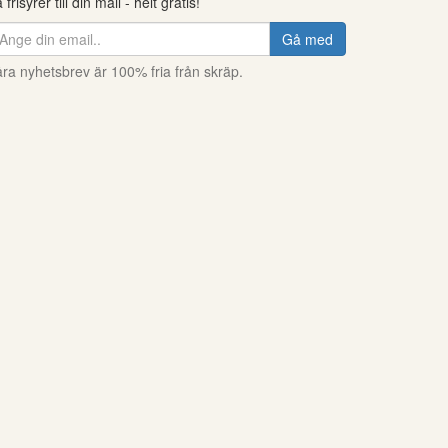
 frisyrer till din mail - helt gratis!
Gå med
ra nyhetsbrev är 100% fria från skräp.