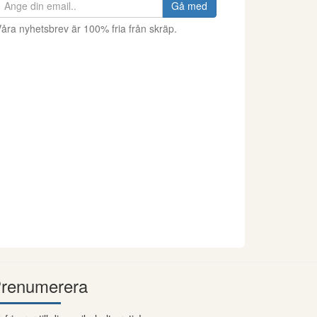
Gå med
åra nyhetsbrev är 100% fria från skräp.
renumerera