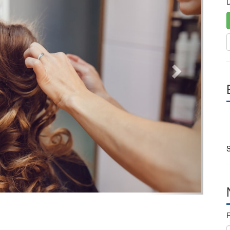
D
S
F