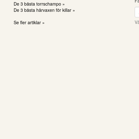
Få
De 3 bästa torrschampo »
De 3 bästa hårvaxen för killar »
Vå
Se fler artiklar »