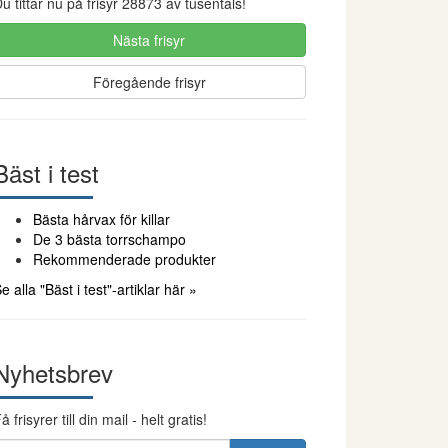
u tittar nu på frisyr 28873 av tusentals!
Nästa frisyr
Föregående frisyr
Bäst i test
Bästa hårvax för killar
De 3 bästa torrschampo
Rekommenderade produkter
e alla "Bäst i test"-artiklar här »
Nyhetsbrev
å frisyrer till din mail - helt gratis!