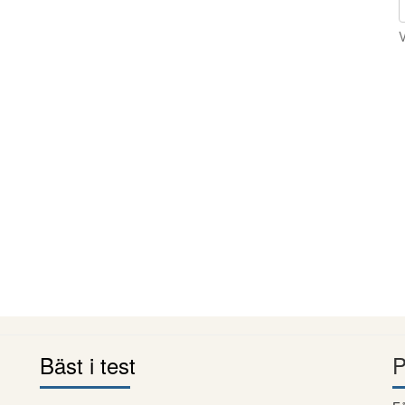
V
Bäst i test
P