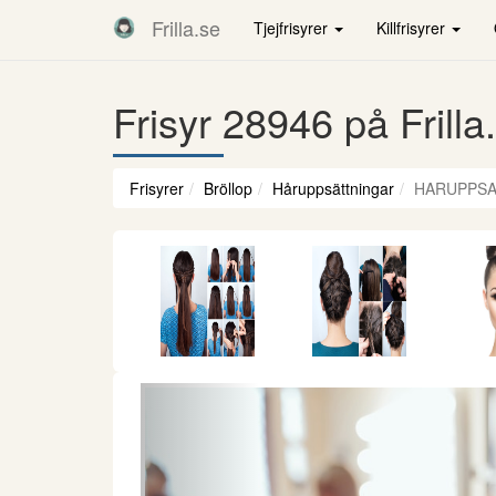
Frilla.se
Tjejfrisyrer
Killfrisyrer
Frisyr 28946 på Frilla
Frisyrer
Bröllop
Håruppsättningar
HARUPPSA
Föregående