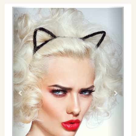
Föregående
Näs