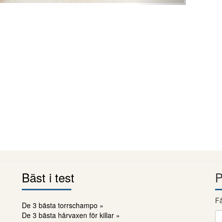
Bäst i test
P
Få
De 3 bästa torrschampo »
De 3 bästa hårvaxen för killar »