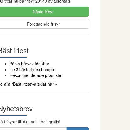
u tittar nu på frisyr 29149 av tusentals!
Nästa frisyr
Föregående frisyr
Bäst i test
Bästa hårvax för killar
De 3 bästa torrschampo
Rekommenderade produkter
e alla "Bäst i test"-artiklar här »
Nyhetsbrev
å frisyrer till din mail - helt gratis!