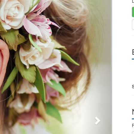
D
S
F