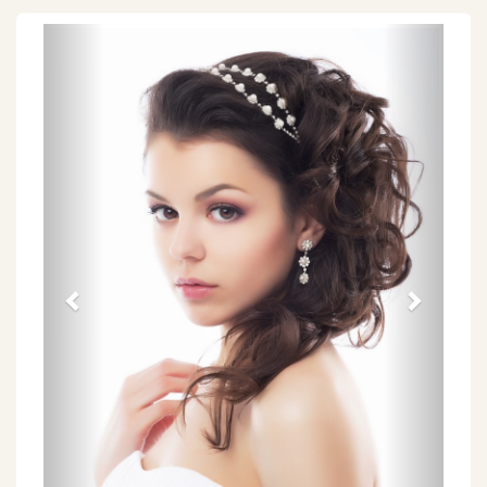
Föregående
Näs