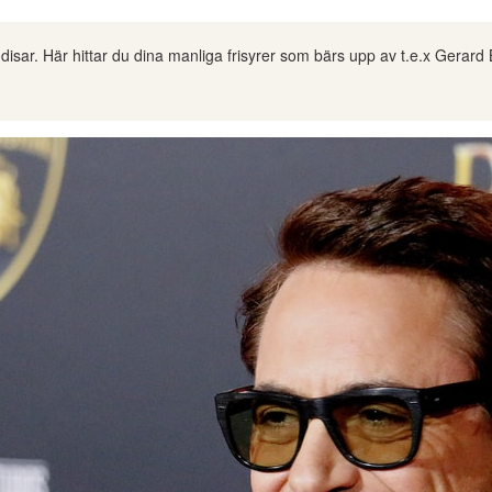
ändisar. Här hittar du dina manliga frisyrer som bärs upp av t.e.x Gerar